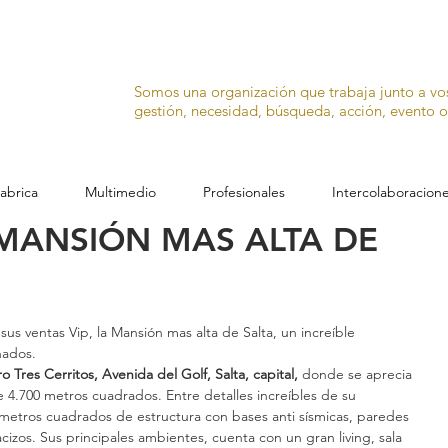
Somos una organización que trabaja junto a v
gestión, necesidad, búsqueda, acción, evento o 
abrica
Multimedio
Profesionales
Intercolaboracion
 MANSIÓN MAS ALTA DE
sus ventas Vip, la Mansión mas alta de Salta, un increíble 
nados.
Tres Cerritos, Avenida del Golf, Salta, capital, 
donde se aprecia 
de 4.700 metros cuadrados. Entre detalles increíbles de su 
 metros cuadrados de estructura con bases anti sísmicas, paredes 
cizos. Sus principales ambientes, cuenta con un gran living, sala 