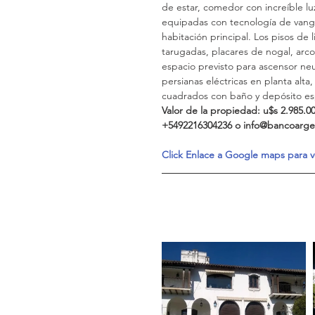
de estar, comedor con increíble luz
equipadas con tecnología de vangua
habitación principal. Los pisos de
tarugadas, placares de nogal, arcos
espacio previsto para ascensor neum
persianas eléctricas en planta alt
cuadrados con baño y depósito esp
Valor de la propiedad: u$s 2.985.
+5492216304236 o info@bancoarge
Click Enlace a Google maps para v