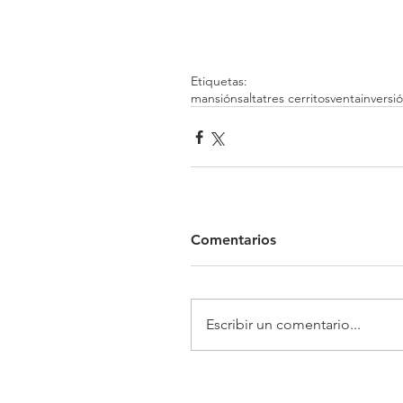
Etiquetas:
mansión
salta
tres cerritos
venta
inversi
Comentarios
Escribir un comentario...