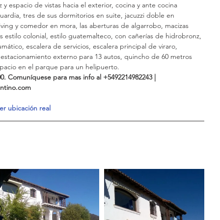
 y espacio de vistas hacia el exterior, cocina y ante cocina 
rdia, tres de sus dormitorios en suite, jacuzzi doble en 
 living y comedor en mora, las aberturas de algarrobo, macizas 
 estilo colonial, estilo guatemalteco, con cañerías de hidrobronz, 
ático, escalera de servicios, escalera principal de viraro, 
a, estacionamiento externo para 13 autos, quincho de 60 metros 
acio en el parque para un helipuerto.
000. Comuníquese para mas info al +5492214982243 | 
ntino.com
er ubicación real